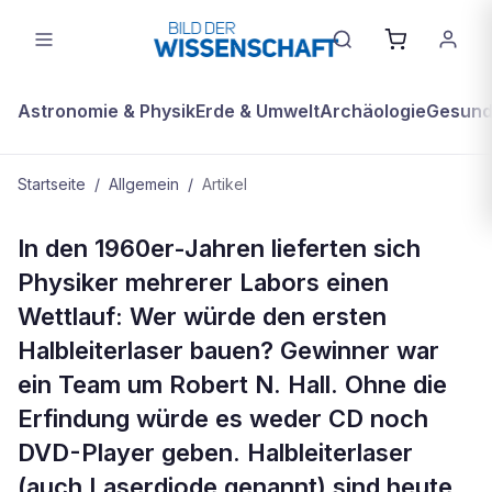
Astronomie & Physik
Erde & Umwelt
Archäologie
Gesundh
Startseite
/
Allgemein
/
Artikel
ALLGEMEIN
In den 1960er-Jahren lieferten sich
Halbleiterlaser Exoplanet entdeckt
Physiker mehrerer Labors einen
Humangenomprojekt
Wettlauf: Wer würde den ersten
Halbleiterlaser bauen? Gewinner war
ein Team um Robert N. Hall. Ohne die
Erfindung würde es weder CD noch
DVD-Player geben. Halbleiterlaser
(auch Laserdiode genannt) sind heute