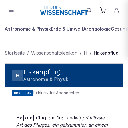
Astronomie & Physik
Erde & Umwelt
Archäologie
Gesundh
Startseite
/
Wissenschaftslexikon
/
H
/
Hakenpflug
Hakenpflug
H
Astronomie & Physik
Exklusiv für Abonnenten
BDW PLUS
Ha|ken|pflug
〈m. 1u; Landw.〉
primitivste
Art des Pfluges, ein gekrümmter, an einem