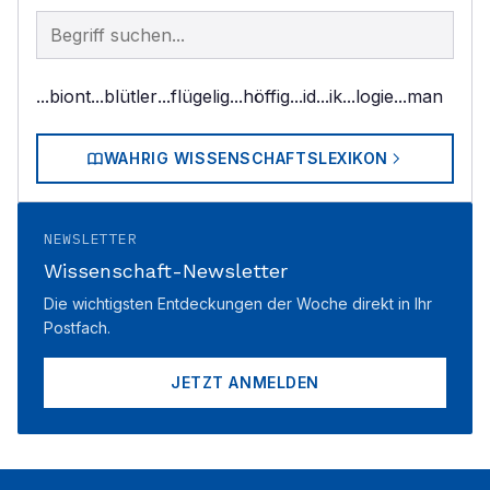
Begriff im Lexikon suchen
...biont
...blütler
...flügelig
...höffig
...id
...ik
...logie
...man
WAHRIG WISSENSCHAFTSLEXIKON
NEWSLETTER
Wissenschaft-Newsletter
Die wichtigsten Entdeckungen der Woche direkt in Ihr
Postfach.
JETZT ANMELDEN