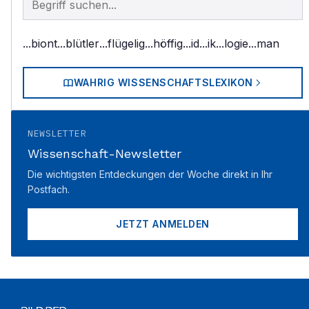
...biont
...blütler
...flügelig
...höffig
...id
...ik
...logie
...man
WAHRIG WISSENSCHAFTSLEXIKON
NEWSLETTER
Wissenschaft-Newsletter
Die wichtigsten Entdeckungen der Woche direkt in Ihr
Postfach.
JETZT ANMELDEN