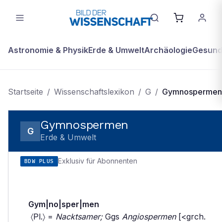
Astronomie & Physik
Erde & Umwelt
Archäologie
Gesundh
Startseite
/
Wissenschaftslexikon
/
G
/
Gymnospermen
Gymnospermen
G
Erde & Umwelt
Exklusiv für Abonnenten
BDW PLUS
Gym|no|sper|men
〈Pl.〉 =
Nacktsamer;
Ggs
Angiospermen
[<grch.