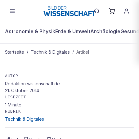
Astronomie & Physik
Erde & Umwelt
Archäologie
Gesundh
Startseite
/
Technik & Digitales
/
Artikel
TECHNIK & DIGITALES
Gut zu wissen: Stromübertragung
AUTOR
Redaktion wissenschaft.de
21. Oktober 2014
LESEZEIT
1
Minute
RUBRIK
Technik & Digitales