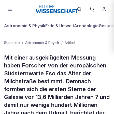
Astronomie & Physik
Erde & Umwelt
Archäologie
Gesundh
Startseite
/
Astronomie & Physik
/
Artikel
ASTRONOMIE & PHYSIK
Mit einer ausgeklügelten Messung
Gründungsmitglied des Universums:
haben Forscher von der europäischen
Milchstraße ist 13.6 Milliarden Jahre
Südsternwarte Eso das Alter der
alt
Milchstraße bestimmt. Demnach
formten sich die ersten Sterne der
Galaxie vor 13,6 Milliarden Jahren ? und
damit nur wenige hundert Millionen
Jahre nach dem Urknall, berichtet der