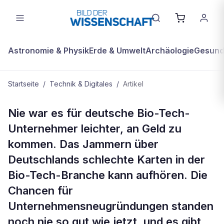
Astronomie & Physik
Erde & Umwelt
Archäologie
Gesundh
Startseite
/
Technik & Digitales
/
Artikel
TECHNIK & DIGITALES
Nie war es für deutsche Bio-Tech-
Gründerzeit!
Unternehmer leichter, an Geld zu
kommen. Das Jammern über
Deutschlands schlechte Karten in der
Bio-Tech-Branche kann aufhören. Die
Chancen für
Unternehmensneugründungen standen
noch nie so gut wie jetzt, und es gibt