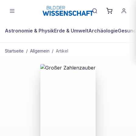
Astronomie & Physik
Erde & Umwelt
Archäologie
Gesundh
Startseite
/
Allgemein
/
Artikel