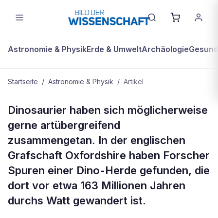
Astronomie & Physik
Erde & Umwelt
Archäologie
Gesundh
Startseite
/
Astronomie & Physik
/
Artikel
ASTRONOMIE & PHYSIK
Dinosaurier haben sich möglicherweise
Große und kleine Dinosaurier-Arten
gerne artübergreifend
wandelten in gemischten Herden
zusammengetan. In der englischen
Grafschaft Oxfordshire haben Forscher
Spuren einer Dino-Herde gefunden, die
dort vor etwa 163 Millionen Jahren
durchs Watt gewandert ist.