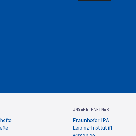
UNSERE PARTNER
hefte
Fraunhofer IPA
efte
Leibniz-Institut ifl
wissen.de