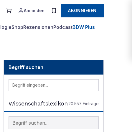
Anmelden
ABONNIEREN
logie
Shop
Rezensionen
Podcast
BDW Plus
Begriff suchen
Wissenschaftslexikon
20.557
Einträge
Begriff im Lexikon suchen