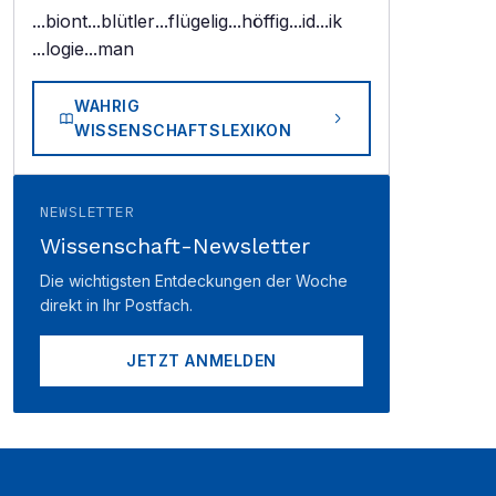
...biont
...blütler
...flügelig
...höffig
...id
...ik
...logie
...man
WAHRIG
WISSENSCHAFTSLEXIKON
NEWSLETTER
Wissenschaft-Newsletter
Die wichtigsten Entdeckungen der Woche
direkt in Ihr Postfach.
JETZT ANMELDEN