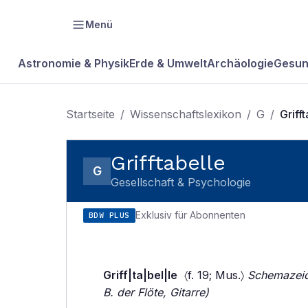
Menü
Astronomie & Physik
Erde & Umwelt
Archäologie
Gesun
Startseite
/
Wissenschaftslexikon
/
G
/
Griff
Grifftabelle
G
Gesellschaft & Psychologie
Exklusiv für Abonnenten
BDW PLUS
Griff|ta|bel|le
〈f. 19; Mus.〉
Schemazeich
B. der Flöte, Gitarre)