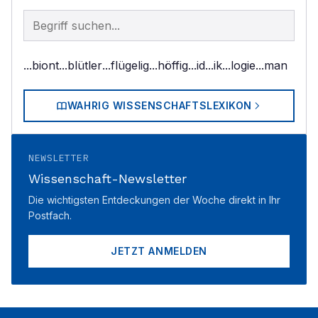
Begriff im Lexikon suchen
...biont
...blütler
...flügelig
...höffig
...id
...ik
...logie
...man
WAHRIG WISSENSCHAFTSLEXIKON
NEWSLETTER
Wissenschaft-Newsletter
Die wichtigsten Entdeckungen der Woche direkt in Ihr
Postfach.
JETZT ANMELDEN