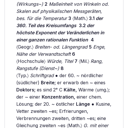
(Wirkungs~)
2
Maßeinheit von Winkeln od.
Skalen auf physikalischen Messgeräten,
bes. für die Temperatur
3
〈Math.〉
3.1
der
360. Teil des Kreisumfangs
3.2
der
höchste Exponent der Veränderlichen in
einer ganzen rationalen Funktion
4
〈Geogr.〉
Breiten- od. Längengrad
5
Enge,
Nähe der Verwandtschaft
6
〈Hochschule〉
Würde, Titel
7
〈Mil.〉
Rang,
Rangstufe (Dienst~)
8
〈Typ.〉
Schriftgrad
● der 60. ~ nördlicher
(südlicher)
Breite;
er erwarb den ~ eines
Doktors;
es sind 2° C
Kälte,
Wärme 〈umg.〉;
der ~ einer
Konzentration,
einer chem.
Lösung; der 20. ~ östlicher
Länge
● Kusine,
Vetter zweiten ~es; Erfrierungen,
Verbrennungen zweiten, dritten ~es; eine
Gleichung zweiten ~es 〈Math.〉
G. mit einer