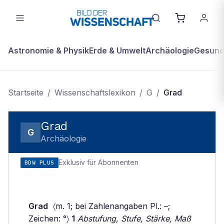
Astronomie & Physik
Erde & Umwelt
Archäologie
Gesundh
Startseite
/
Wissenschaftslexikon
/
G
/
Grad
Grad
G
Archäologie
Exklusiv für Abonnenten
BDW PLUS
Grad
〈m. 1; bei Zahlenangaben Pl.: –;
Zeichen: °〉
1
Abstufung, Stufe, Stärke, Maß