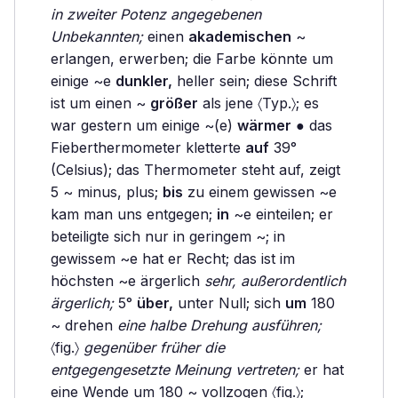
in zweiter Potenz angegebenen
Unbekannten;
einen
akademischen
~
erlangen, erwerben; die Farbe könnte um
einige ~e
dunkler,
heller sein; diese Schrift
ist um einen ~
größer
als jene 〈Typ.〉; es
war gestern um einige ~(e)
wärmer
● das
Fieberthermometer kletterte
auf
39°
(Celsius); das Thermometer steht auf, zeigt
5 ~ minus, plus;
bis
zu einem gewissen ~e
kam man uns entgegen;
in
~e einteilen; er
beteiligte sich nur in geringem ~; in
gewissem ~e hat er Recht; das ist im
höchsten ~e ärgerlich
sehr, außerordentlich
ärgerlich;
5°
über,
unter Null; sich
um
180
~ drehen
eine halbe Drehung ausführen;
〈fig.〉
gegenüber früher die
entgegengesetzte Meinung vertreten;
er hat
eine Wende um 180 ~ vollzogen 〈fig.〉;