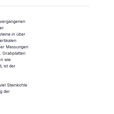
n vergangenen
er
teine in über
ertikalen
eser Messungen
s. Grabplatten
en wie
, ist der
iel Steinkohle
g der