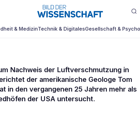
dheit & Medizin
Technik & Digitales
Gesellschaft & Psycho
 zum Nachweis der Luftverschmutzung in
ls
erichtet der amerikanische Geologe Tom
at in den vergangenen 25 Jahren mehr als
eiser
iedhöfen der USA untersucht.