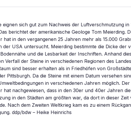
ne eignen sich gut zum Nachweis der Luftverschmutzung i
Das berichtet der amerikanische Geologe Tom Meierding. D
r hat in den vergangenen 25 Jahren mehr als 15.000 Grabs
 der USA untersucht. Meierding bestimmte die Dicke der v
 Bodennähe und die Lesbarkeit der Inschriften. Anhand di
den Verfall der Steine in verschiedenen Regionen des Lande
Raum sind besser erhalten als in Friedhöfen von Großstädt
der Pittsburgh. Da die Steine mit einem Datum versehen sind
 Umweltbedingungen in verschiedenen Jahren möglich. Der
r hat nachgewiesen, dass in den 30er und 40er Jahren die
ung in den Städten am größten war, da dort in dieser Zeit v
de. Nach dem Zweiten Weltkrieg kam es zu einem Rückgan
gung. ddp/bdw – Heike Heinrichs