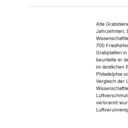
Alte Grabstei
Jahrzehnten. 
Wissenschaftle
700 Friedhöfen
Grabplatten in
beurteilte er 
im ländlichen 
Philadelphia o
Vergleich der
Wissenschaftle
Luftverschmutz
verbrannt wur
Luftverunreini