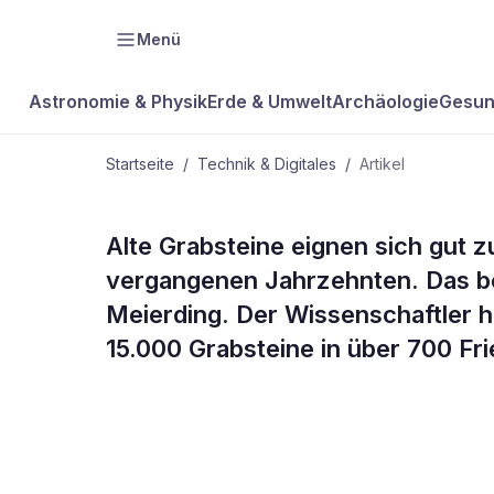
Menü
Astronomie & Physik
Erde & Umwelt
Archäologie
Gesun
Startseite
/
Technik & Digitales
/
Artikel
TECHNIK & DIGITALES
Alte Grabsteine eignen sich gut
Grabsteine a
vergangenen Jahrzehnten. Das b
Meierding. Der Wissenschaftler h
Umweltwegw
15.000 Grabsteine in über 700 Fr