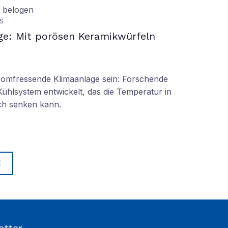
d belogen
S
ge: Mit porösen Keramikwürfeln
tromfressende Klimaanlage sein: Forschende
Kühlsystem entwickelt, das die Temperatur in
ch senken kann.
E