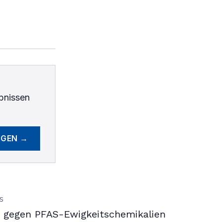
bnissen
EGEN →
S
gegen PFAS-Ewigkeitschemikalien