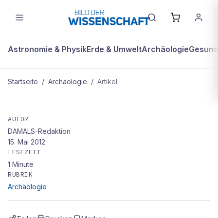
Astronomie & Physik
Erde & Umwelt
Archäologie
Gesundh
Startseite
/
Archäologie
/
Artikel
ARCHÄOLOGIE
Grab im Grab
AUTOR
DAMALS-Redaktion
15. Mai 2012
LESEZEIT
1
Minute
RUBRIK
Archäologie