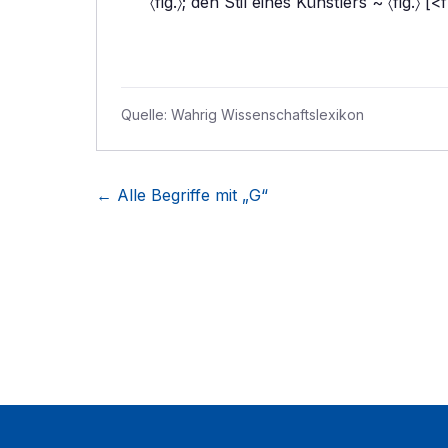
〈fig.〉; den Stil eines Künstlers ~ 〈fig.〉 [<
Quelle:
Wahrig Wissenschaftslexikon
← Alle Begriffe mit „
G
“