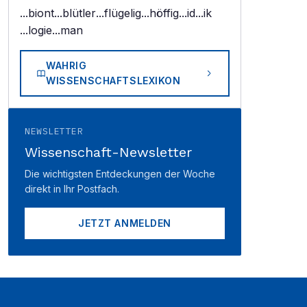
...biont
...blütler
...flügelig
...höffig
...id
...ik
...logie
...man
WAHRIG
WISSENSCHAFTSLEXIKON
NEWSLETTER
Wissenschaft-Newsletter
Die wichtigsten Entdeckungen der Woche
direkt in Ihr Postfach.
JETZT ANMELDEN