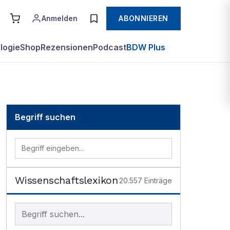
Anmelden
ABONNIEREN
logie
Shop
Rezensionen
Podcast
BDW Plus
Begriff suchen
Wissenschaftslexikon
20.557
Einträge
Begriff im Lexikon suchen