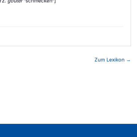
frz.
goûter
”schmecken“]
Zum Lexikon →