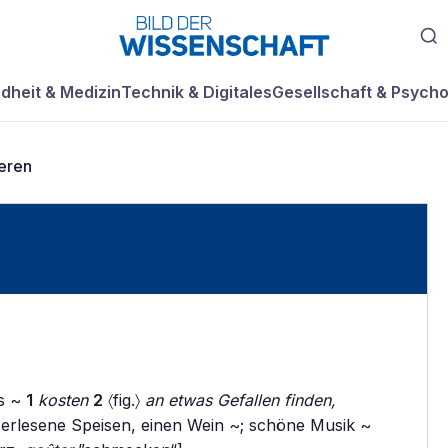
dheit & Medizin
Technik & Digitales
Gesellschaft & Psycho
eren
as ~
1
kosten
2
〈fig.〉
an etwas Gefallen finden,
erlesene Speisen, einen Wein ~; schöne Musik ~