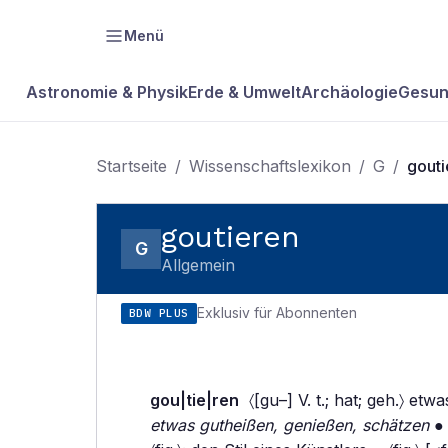
Menü
Astronomie & Physik
Erde & Umwelt
Archäologie
Gesun
Startseite
/
Wissenschaftslexikon
/
G
/
gouti
goutieren
G
Allgemein
Exklusiv für Abonnenten
BDW PLUS
gou|tie|ren
〈[gu–] V. t.; hat; geh.〉 etw
etwas gutheißen, genießen, schätzen
● 