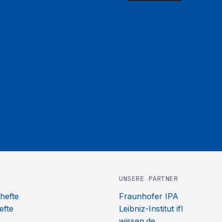
UNSERE PARTNER
hefte
Fraunhofer IPA
efte
Leibniz-Institut ifl
wissen.de