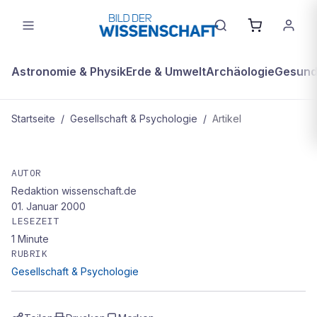
Astronomie & Physik
Erde & Umwelt
Archäologie
Gesundh
Startseite
/
Gesellschaft & Psychologie
/
Artikel
GESELLSCHAFT & PSYCHOLOGIE
Gott, die Welt und eine Frau
AUTOR
Redaktion wissenschaft.de
01. Januar 2000
LESEZEIT
1
Minute
RUBRIK
Gesellschaft & Psychologie