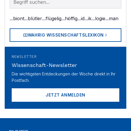
...biont
...blütler
...flügelig
...höffig
...id
...ik
...logie
...man
WAHRIG WISSENSCHAFTSLEXIKON
NEWSLETTER
Wissenschaft-Newsletter
Die wichtigsten Entdeckungen der Woche direkt in Ihr
Postfach.
JETZT ANMELDEN