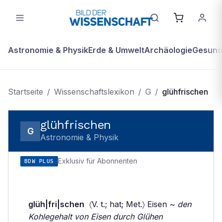
Astronomie & Physik
Erde & Umwelt
Archäologie
Gesundh
Startseite
/
Wissenschaftslexikon
/
G
/
glühfrischen
glühfrischen
G
Astronomie & Physik
Exklusiv für Abonnenten
BDW PLUS
glüh|fri|schen
〈V. t.; hat; Met.〉 Eisen ~
den
Kohlegehalt von Eisen durch Glühen