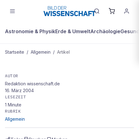
Astronomie & Physik
Erde & Umwelt
Archäologie
Gesundh
Startseite
/
Allgemein
/
Artikel
ALLGEMEIN
Globale Überwachung
AUTOR
Redaktion wissenschaft.de
16. März 2004
LESEZEIT
1
Minute
RUBRIK
Allgemein