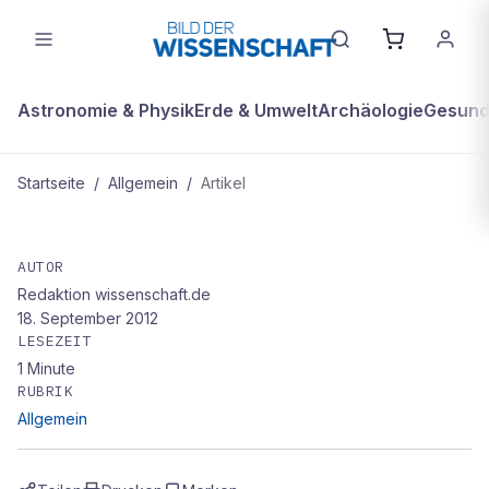
Astronomie & Physik
Erde & Umwelt
Archäologie
Gesundh
Startseite
/
Allgemein
/
Artikel
ALLGEMEIN
Globale Gewitterverteilung und
AUTOR
Redaktion wissenschaft.de
Elektrojet
18. September 2012
LESEZEIT
1
Minute
RUBRIK
Allgemein