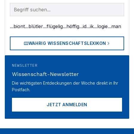
Begriff im Lexikon suchen
...biont
...blütler
...flügelig
...höffig
...id
...ik
...logie
...man
WAHRIG WISSENSCHAFTSLEXIKON
NEWSLETTER
Wissenschaft-Newsletter
Die wichtigsten Entdeckungen der Woche direkt in Ihr
Postfach.
JETZT ANMELDEN