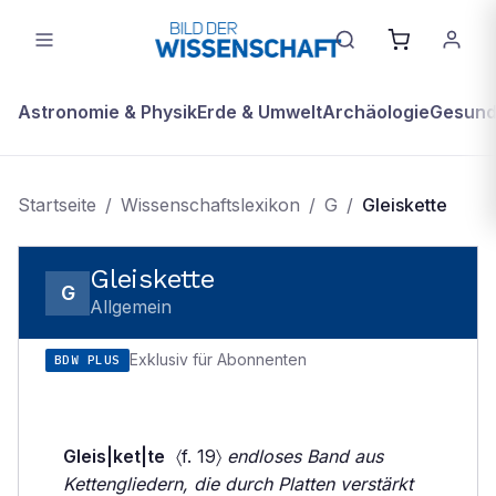
Astronomie & Physik
Erde & Umwelt
Archäologie
Gesundh
Startseite
/
Wissenschaftslexikon
/
G
/
Gleiskette
Gleiskette
G
Allgemein
Exklusiv für Abonnenten
BDW PLUS
Gleis|ket|te
〈f. 19〉
endloses Band aus
Kettengliedern, die durch Platten verstärkt