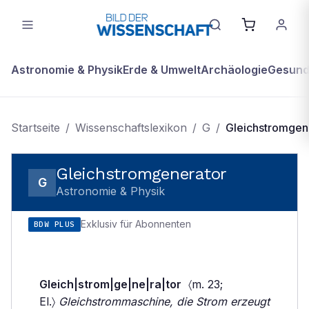
Astronomie & Physik
Erde & Umwelt
Archäologie
Gesundh
Startseite
/
Wissenschaftslexikon
/
G
/
Gleichstromgen
Gleichstromgenerator
G
Astronomie & Physik
Exklusiv für Abonnenten
BDW PLUS
Gleich|strom|ge|ne|ra|tor
〈m. 23;
El.〉
Gleichstrommaschine, die Strom erzeugt