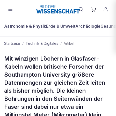
Astronomie & Physik
Erde & Umwelt
Archäologie
Gesundh
Startseite
/
Technik & Digitales
/
Artikel
TECHNIK & DIGITALES
Mit winzigen Löchern in Glasfaser-
Glasfasern mit Löchern sollen
Kabeln wollen britische Forscher der
Datentransport verbessern
Southampton University größere
Datenmengen zur gleichen Zeit leiten
als bisher möglich. Die kleinen
Bohrungen in den Seitenwänden der
Faser sind dabei nur etwa ein
Millionstel Meter (Mikrometer) klein.