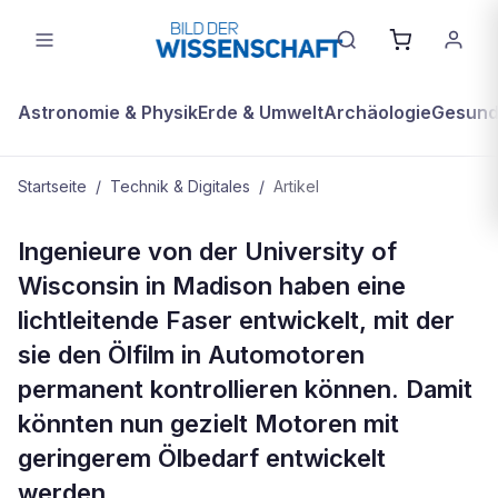
Astronomie & Physik
Erde & Umwelt
Archäologie
Gesundh
Startseite
/
Technik & Digitales
/
Artikel
TECHNIK & DIGITALES
Ingenieure von der University of
Glasfaser kontrolliert Ölfilm in
Wisconsin in Madison haben eine
Motoren
lichtleitende Faser entwickelt, mit der
sie den Ölfilm in Automotoren
permanent kontrollieren können. Damit
könnten nun gezielt Motoren mit
geringerem Ölbedarf entwickelt
werden.