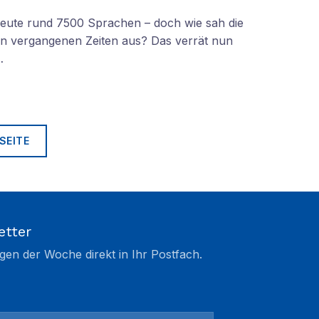
 heute rund 7500 Sprachen – doch wie sah die
lt in vergangenen Zeiten aus? Das verrät nun
…
SEITE
etter
gen der Woche direkt in Ihr Postfach.