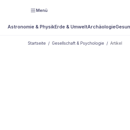
Menü
Astronomie & Physik
Erde & Umwelt
Archäologie
Gesun
Startseite
/
Gesellschaft & Psychologie
/
Artikel
GESELLSCHAFT & PSYCHOLOGIE
Glanzloser
Wahlhelfer