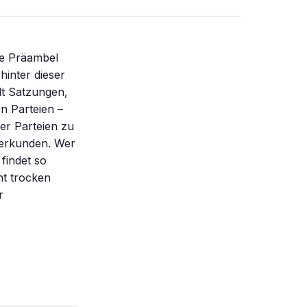
die Präambel
hinter dieser
lt Satzungen,
n Parteien –
der Parteien zu
erkunden. Wer
findet so
ht trocken
r