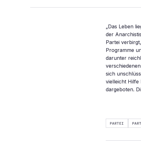
„Das Leben lie
der Anarchisti
Partei verbirg
Programme und
darunter reich
verschiedenen
sich unschlüss
vielleicht Hil
dargeboten. Di
PARTEI
PAR