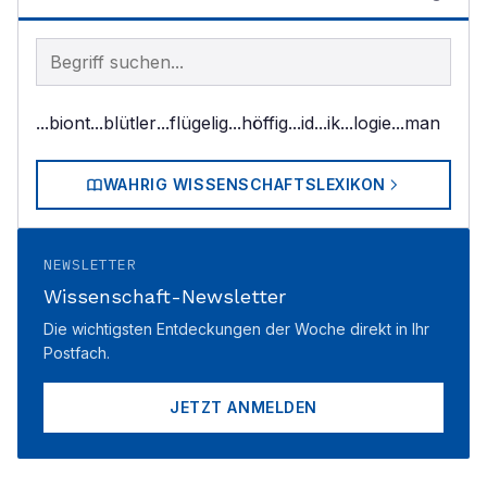
Begriff im Lexikon suchen
...biont
...blütler
...flügelig
...höffig
...id
...ik
...logie
...man
WAHRIG WISSENSCHAFTSLEXIKON
NEWSLETTER
Wissenschaft-Newsletter
Die wichtigsten Entdeckungen der Woche direkt in Ihr
Postfach.
JETZT ANMELDEN