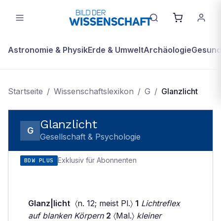
Astronomie & Physik
Erde & Umwelt
Archäologie
Gesundh
Startseite
/
Wissenschaftslexikon
/
G
/
Glanzlicht
Glanzlicht
G
Gesellschaft & Psychologie
Exklusiv für Abonnenten
BDW PLUS
Glanz|licht
〈n. 12; meist Pl.〉
1
Lichtreflex
auf blanken Körpern
2
〈Mal.〉
kleiner