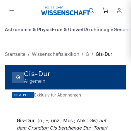
Astronomie & Physik
Erde & Umwelt
Archäologie
Gesundh
Startseite
/
Wissenschaftslexikon
/
G
/
Gis-Dur
Gis-Dur
G
Allgemein
Exklusiv für Abonnenten
BDW PLUS
Gis–Dur
〈n.; –; unz.; Mus.; Abk.: Gis〉
auf
dem Grundton Gis beruhende Dur–Tonart