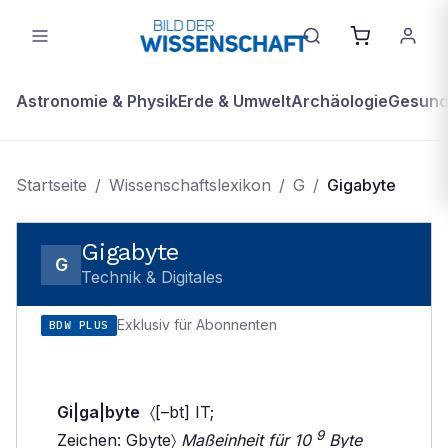
Astronomie & Physik
Erde & Umwelt
Archäologie
Gesundh
Startseite
/
Wissenschaftslexikon
/
G
/
Gigabyte
Gigabyte
G
Technik & Digitales
Exklusiv für Abonnenten
BDW PLUS
Gi|ga|byte
〈[–bt] IT;
9
Zeichen: Gbyte〉
Maßeinheit für 10
Byte