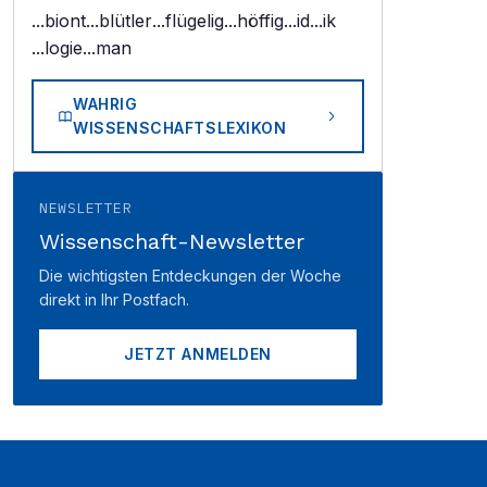
...biont
...blütler
...flügelig
...höffig
...id
...ik
...logie
...man
WAHRIG
WISSENSCHAFTSLEXIKON
NEWSLETTER
Wissenschaft-Newsletter
Die wichtigsten Entdeckungen der Woche
direkt in Ihr Postfach.
JETZT ANMELDEN