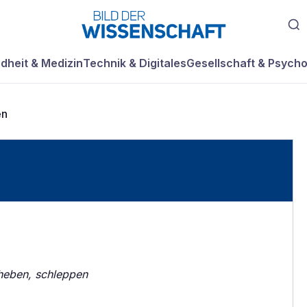
dheit & Medizin
Technik & Digitales
Gesellschaft & Psycho
en
heben, schleppen