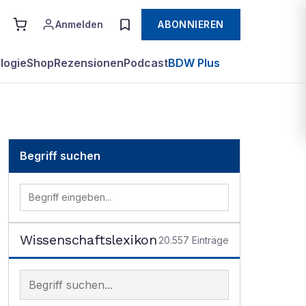
Anmelden
ABONNIEREN
logie
Shop
Rezensionen
Podcast
BDW Plus
Begriff suchen
Wissenschaftslexikon
20.557
Einträge
Begriff im Lexikon suchen