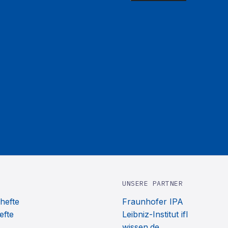
UNSERE PARTNER
hefte
Fraunhofer IPA
efte
Leibniz-Institut ifl
wissen.de