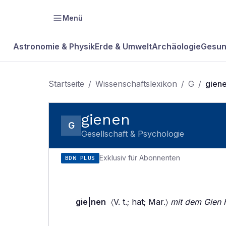
Menü
Astronomie & Physik
Erde & Umwelt
Archäologie
Gesun
Startseite
/
Wissenschaftslexikon
/
G
/
gien
gienen
G
Gesellschaft & Psychologie
Exklusiv für Abonnenten
BDW PLUS
gie|nen
〈V. t.; hat; Mar.〉
mit dem Gien 