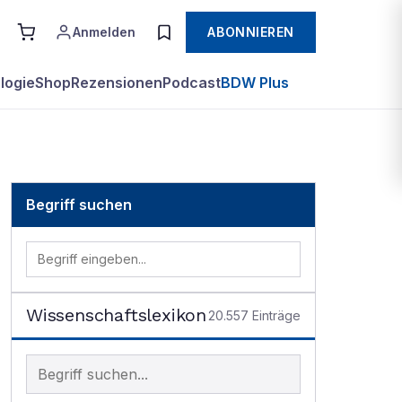
Anmelden
ABONNIEREN
logie
Shop
Rezensionen
Podcast
BDW Plus
Begriff suchen
Wissenschaftslexikon
20.557
Einträge
Begriff im Lexikon suchen