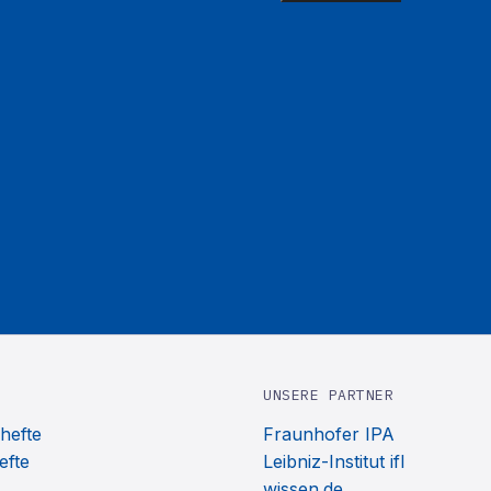
UNSERE PARTNER
hefte
Fraunhofer IPA
efte
Leibniz-Institut ifl
wissen.de