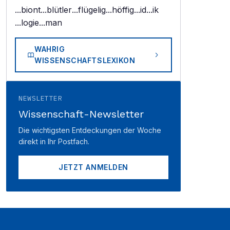
...biont
...blütler
...flügelig
...höffig
...id
...ik
...logie
...man
WAHRIG
WISSENSCHAFTSLEXIKON
NEWSLETTER
Wissenschaft-Newsletter
Die wichtigsten Entdeckungen der Woche
direkt in Ihr Postfach.
JETZT ANMELDEN