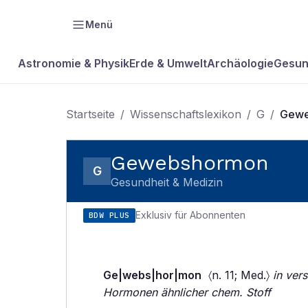
Menü
Astronomie & Physik
Erde & Umwelt
Archäologie
Gesun
Startseite
/
Wissenschaftslexikon
/
G
/
Gewe
Gewebshormon
G
Gesundheit & Medizin
Exklusiv für Abonnenten
BDW PLUS
Ge|webs|hor|mon
〈n. 11; Med.〉
in ver
Hormonen ähnlicher chem. Stoff