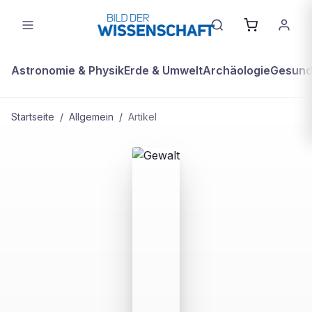
Astronomie & Physik
Erde & Umwelt
Archäologie
Gesundh
Startseite
/
Allgemein
/
Artikel