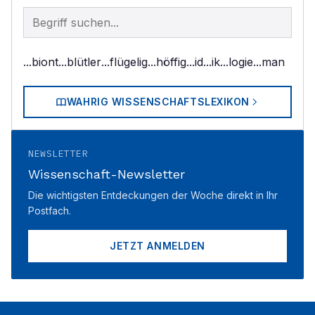
Begriff im Lexikon suchen
...biont
...blütler
...flügelig
...höffig
...id
...ik
...logie
...man
WAHRIG WISSENSCHAFTSLEXIKON
NEWSLETTER
Wissenschaft-Newsletter
Die wichtigsten Entdeckungen der Woche direkt in Ihr
Postfach.
JETZT ANMELDEN