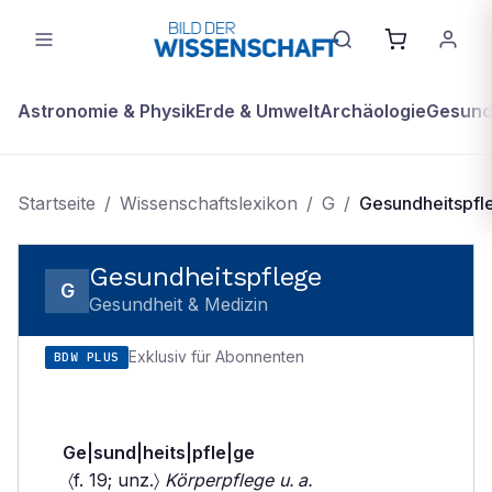
Astronomie & Physik
Erde & Umwelt
Archäologie
Gesundh
Startseite
/
Wissenschaftslexikon
/
G
/
Gesundheitspfl
Gesundheitspflege
G
Gesundheit & Medizin
Exklusiv für Abonnenten
BDW PLUS
Ge|sund|heits|pfle|ge
〈f. 19; unz.〉
Körperpflege u. a.