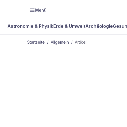
Menü
Astronomie & Physik
Erde & Umwelt
Archäologie
Gesun
Startseite
/
Allgemein
/
Artikel
ALLGEMEIN
Gestreßte
Erstgeboren