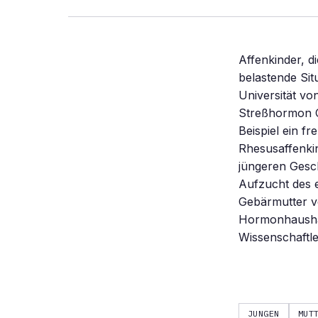
Affenkinder, d
belastende Si
Universität vo
Streßhormon C
Beispiel ein f
Rhesusaffenkin
jüngeren Gesch
Aufzucht des e
Gebärmutter v
Hormonhaushal
Wissenschaftle
JUNGEN
MUT