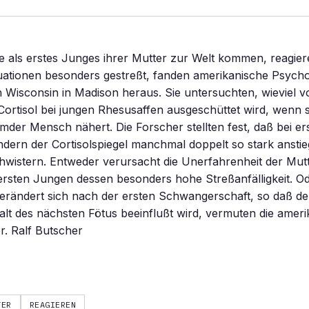
ie als erstes Junges ihrer Mutter zur Welt kommen, reagier
tuationen besonders gestreßt, fanden amerikanische Psych
n Wisconsin in Madison heraus. Sie untersuchten, wieviel 
ortisol bei jungen Rhesusaffen ausgeschüttet wird, wenn 
remder Mensch nähert. Die Forscher stellten fest, daß bei e
dern der Cortisolspiegel manchmal doppelt so stark anstie
wistern. Entweder verursacht die Unerfahrenheit der Mutt
rsten Jungen dessen besonders hohe Streßanfälligkeit. Od
erändert sich nach der ersten Schwangerschaft, so daß de
t des nächsten Fötus beeinflußt wird, vermuten die ameri
r. Ralf Butscher
TER
REAGIEREN