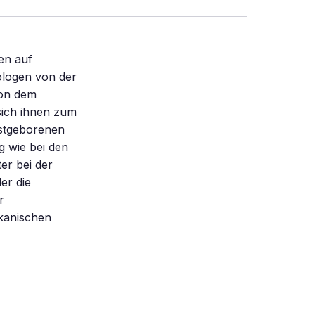
en auf
ologen von der
von dem
sich ihnen zum
rstgeborenen
g wie bei den
er bei der
er die
r
kanischen