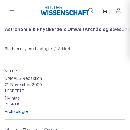
Astronomie & Physik
Erde & Umwelt
Archäologie
Gesundh
Startseite
/
Archäologie
/
Artikel
ARCHÄOLOGIE
Geschickte Regie von Greenpeace
AUTOR
DAMALS-Redaktion
lenkt Aufmerksamkeit auf Gen-
21. November 2000
Patente
LESEZEIT
1
Minute
RUBRIK
Archäologie