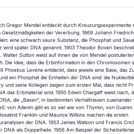
h Gregor Mendel entdeckt durch Kreuzungsexperimente m
 Gesetzmäßigkeiten der Vererbung. 1869 Johann Friedrich
lein: eine schwach saure Substanz, die Phosphat und Sauer
z wird später DNA genannt. 1903 Theodor Boveri beschreib
Walter Sutton weist auf ihnen die von Mendel postulierte
. Die Idee, dass die Erbinformation in den Chromosomen s
29 Phoebus Levene entdeckt, dass jeweils eine Base, das 
nd ein Phosphat die Einheiten der DNA sind: die Nukleotid
y und seine Kollegen zeigen zum ersten Mal, dass nicht Pr
A das Erbmaterial sind. 1950 Edwin Chargaff weist nach, da
 DNA, die „Basen”, in bestimmten Verhältnissen zueinand
l): von Adenin gibt es so viel wie von Thymin, von Guanin 
Rosalind Franklin und Maurice Wilkins machen die ersten
uranalysen der DNA. 1953 James Watson und Francis Cric
er DNA als Doppelhelix. 1956 Am Beispiel der Sichelzellen