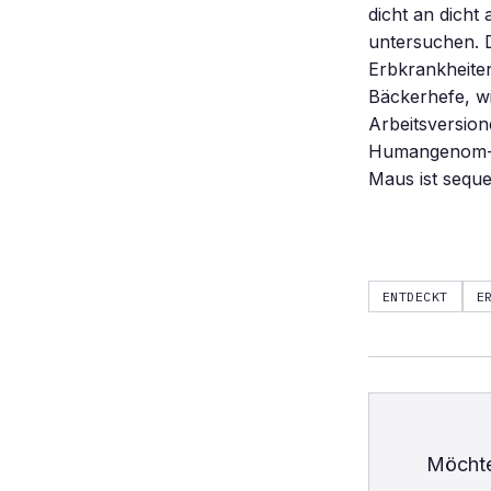
dicht an dicht
untersuchen. D
Erbkrankheite
Bäckerhefe, wi
Arbeitsversio
Humangenom-Pr
Maus ist seque
ENTDECKT
E
Möchte