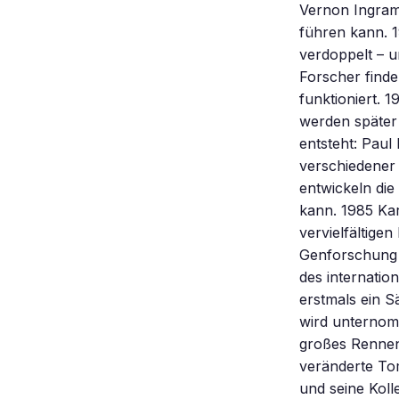
Vernon Ingram,
führen kann. 
verdoppelt – u
Forscher finde
funktioniert. 
werden später
entsteht: Pau
verschiedener
entwickeln di
kann. 1985 Kar
vervielfältige
Genforschung n
des internati
erstmals ein S
wird unternom
großes Rennen
veränderte To
und seine Koll