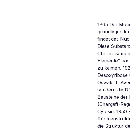
1865 Der Mönc
grundlegenden
findet das Nuc
Diese Substan
Chromosomen. 
Elemente” nach
zu keimen. 19
Desoxyribose u
Oswald T. Aver
sondern die DN
Bausteine der
(Chargaff-Rege
Cytosin. 1950 
Röntgenstrukt
die Struktur d