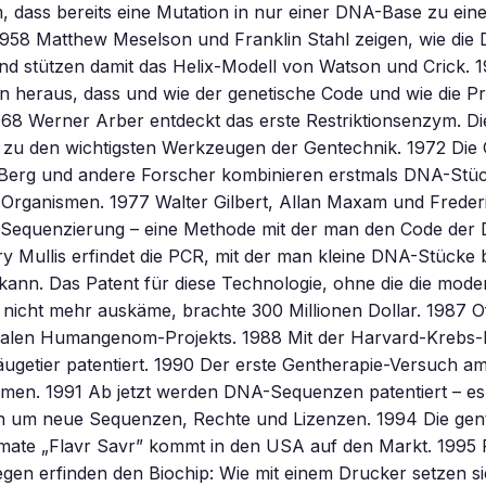
 dass bereits eine Mutation in nur einer DNA-Base zu ein
1958 Matthew Meselson und Franklin Stahl zeigen, wie die
nd stützen damit das Helix-Modell von Watson und Crick. 1
n heraus, dass und wie der genetische Code und wie die P
1968 Werner Arber entdeckt das erste Restriktionsenzym. D
 zu den wichtigsten Werkzeugen der Gentechnik. 1972 Die
l Berg und andere Forscher kombinieren erstmals DNA-Stü
 Organismen. 1977 Walter Gilbert, Allan Maxam und Freder
e Sequenzierung – eine Methode mit der man den Code der
y Mullis erfindet die PCR, mit der man kleine DNA-Stücke b
n kann. Das Patent für diese Technologie, ohne die die mode
icht mehr auskäme, brachte 300 Millionen Dollar. 1987 Offi
onalen Humangenom-Projekts. 1988 Mit der Harvard-Krebs
äugetier patentiert. 1990 Der erste Gentherapie-Versuch 
men. 1991 Ab jetzt werden DNA-Sequenzen patentiert – es 
 um neue Sequenzen, Rechte und Lizenzen. 1994 Die gen
mate „Flavr Savr” kommt in den USA auf den Markt. 1995 
egen erfinden den Biochip: Wie mit einem Drucker setzen 