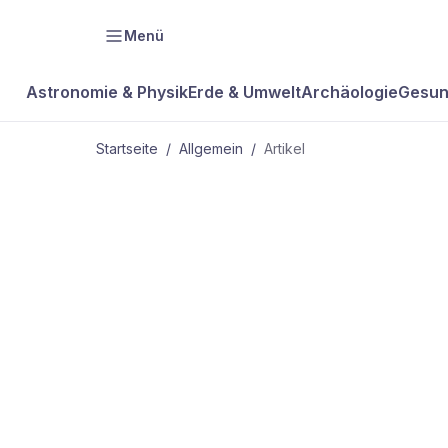
Menü
Astronomie & Physik
Erde & Umwelt
Archäologie
Gesun
Startseite
/
Allgemein
/
Artikel
ALLGEMEIN
Geschichte 
Genomik