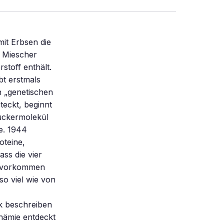
it Erbsen die
 Miescher
stoff enthält.
t erstmals
n „genetischen
teckt, beginnt
Zuckermolekül
e. 1944
oteine,
ss die vier
er vorkommen
so viel wie von
k beschreiben
anämie entdeckt