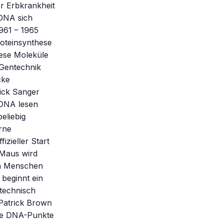
er Erbkrankheit
 DNA sich
961 – 1965
roteinsynthese
iese Moleküle
 Gentechnik
cke
ick Sanger
 DNA lesen
eliebig
rne
zieller Start
-Maus wird
am Menschen
beginnt ein
technisch
Patrick Brown
sie DNA-Punkte