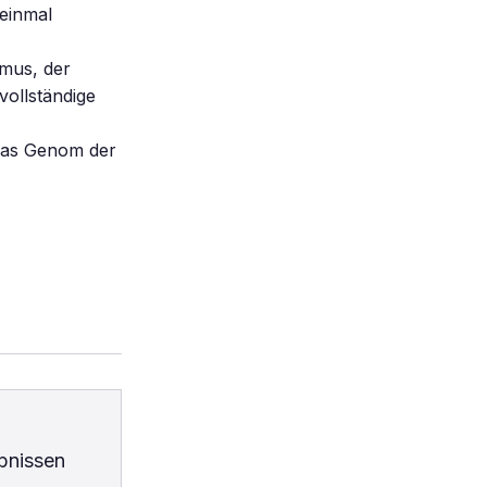
 einmal
smus, der
vollständige
Das Genom der
bnissen