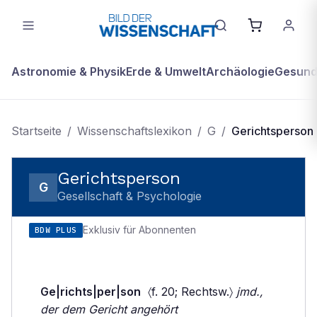
Astronomie & Physik
Erde & Umwelt
Archäologie
Gesundh
Startseite
/
Wissenschaftslexikon
/
G
/
Gerichtsperson
Gerichtsperson
G
Gesellschaft & Psychologie
Exklusiv für Abonnenten
BDW PLUS
Ge|richts|per|son
〈f. 20; Rechtsw.〉
jmd.,
der dem Gericht angehört