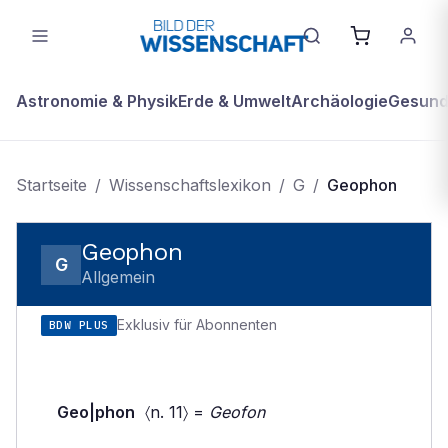
Astronomie & Physik
Erde & Umwelt
Archäologie
Gesundh
Startseite
/
Wissenschaftslexikon
/
G
/
Geophon
Geophon
G
Allgemein
Exklusiv für Abonnenten
BDW PLUS
Geo|phon
〈n. 11〉 =
Geofon