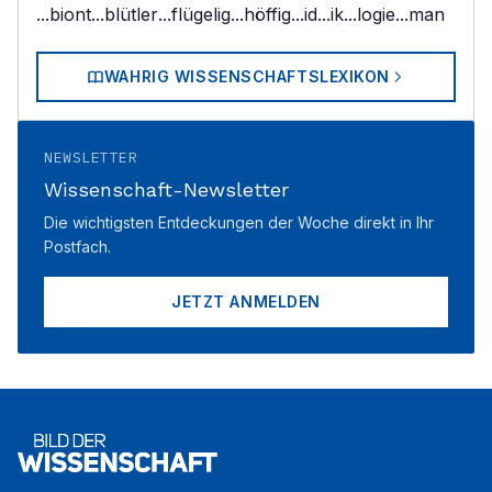
...biont
...blütler
...flügelig
...höffig
...id
...ik
...logie
...man
WAHRIG WISSENSCHAFTSLEXIKON
NEWSLETTER
Wissenschaft-Newsletter
Die wichtigsten Entdeckungen der Woche direkt in Ihr
Postfach.
JETZT ANMELDEN