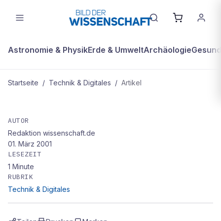
Astronomie & Physik
Erde & Umwelt
Archäologie
Gesundh
Startseite
/
Technik & Digitales
/
Artikel
TECHNIK & DIGITALES
Genom-Entzifferung hilft
AUTOR
Redaktion wissenschaft.de
Pflanzenzucht
01. März 2001
LESEZEIT
1
Minute
RUBRIK
Technik & Digitales