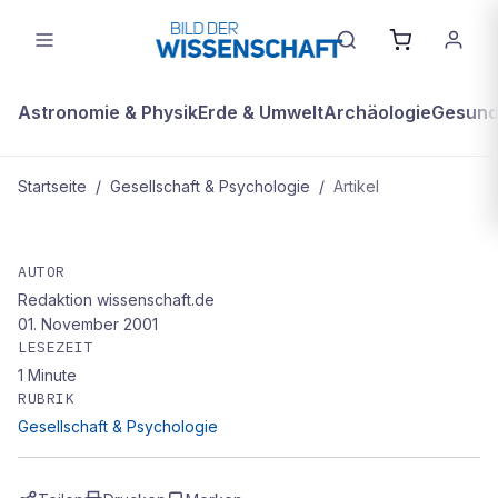
Astronomie & Physik
Erde & Umwelt
Archäologie
Gesundh
Startseite
/
Gesellschaft & Psychologie
/
Artikel
GESELLSCHAFT & PSYCHOLOGIE
Gene für alle
AUTOR
Redaktion wissenschaft.de
01. November 2001
LESEZEIT
1
Minute
RUBRIK
Gesellschaft & Psychologie