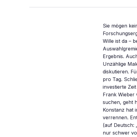
Sie mögen keine langen Sitzungen mit zermürbenden Diskussionen? Dieses Forschungsergebnis bestätigt Sie: Gruppen entscheiden selten besser als Einzelne. Der Wille ist da – bei Krisengipfeln zur Eurorettung, in Gerichtsprozessen und in Auswahlgremien: Gemeinsam ringen die Entscheidungsträger um das bestmögliche Ergebnis. Auch Geschäftskonferenzen stehen so gut wie überall auf der Tagesordnung. Unzählige Male setzen Menschen auf der ganzen Welt sich in Gruppen zusammen und diskutieren. Für die USA kursieren im Internet Angaben von 11 bis 25 Millionen Meetings pro Tag. Schließlich sind viele Köpfe klüger als einer, heißt es. Doch lohnen sich die investierte Zeit und das Geld für Konferenzräume, Anreisen, Kaffee und Kekse wirklich? Frank Wieber weiß: Wenn Menschen beisammensitzen und nach Problemlösungen suchen, geht häufig etwas schief. Der promovierte Psychologe von der Universität Konstanz hat immer wieder Gruppen dabei beobachtet, wie sie sich in eine Idee verrennen. Entscheidungsforscher nennen dieses Verhalten „escalation of commitment” (auf Deutsch: „übersteigertes Engagement”). Das Problem ist: Menschen können sich nur schwer von einer Idee verabschieden, wenn sie bereits viel Zeit, Geld oder Gefühle in die Umsetzung investiert haben. Stattdessen werfen sie dem schlechten Geld gutes hinterher und hängen an aussichtslosen Projekten. Auch bei Kriegen argumentieren Politiker mitunter so: „ Wir müssen den Einsatz zu Ende bringen, damit die vielen Opfer nicht umsonst waren.” Sogar wenn alle insgeheim denken: „Wir sollten das abbrechen”, kann der Gruppendruck einen Ausstieg verhindern. Und doch gibt es Wege, sich von hoffnungslosen Projekten zu lösen. In Testdiskussionen verriet Wieber seinen Probanden eine einfache Technik: Sie sollten die Perspektive eines neutralen Beobachters einnehmen, wenn sie etwa über die Weiterfinanzierung eines Projekts befinden müssten. „Wenn man nicht für die vorherigen Entscheidungen 