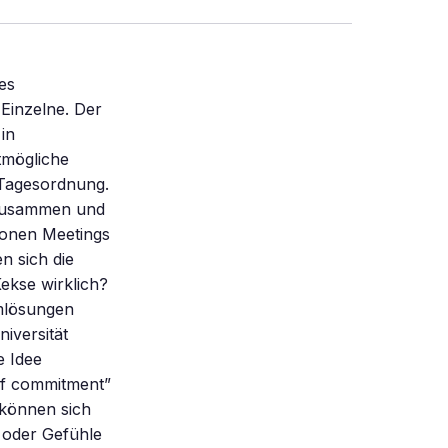
l auf der falschen Fährte, orientieren Gruppen sich nur schwer in eine andere Richtung. Doch auch hier kann Schulz-Hardt helfen: Jede Gruppe sollte sich zum Ziel setzen, offen gegenüber kritischen Stimmen zu sein und Meinungskonflikte nicht zu unterdrücken. Den