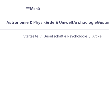
Menü
Astronomie & Physik
Erde & Umwelt
Archäologie
Gesun
Startseite
/
Gesellschaft & Psychologie
/
Artikel
GESELLSCHAFT & PSYCHOLOGIE
Gemeinsam s
schwach