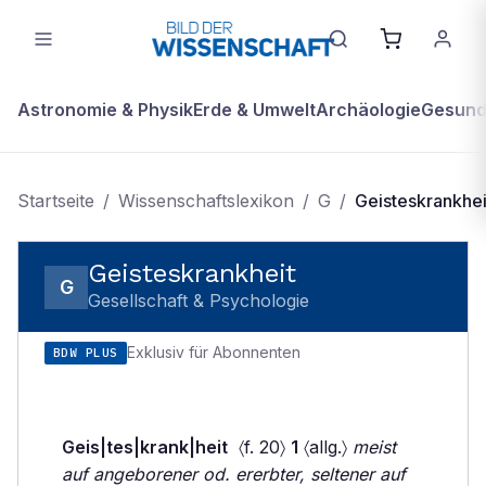
Astronomie & Physik
Erde & Umwelt
Archäologie
Gesundh
Startseite
/
Wissenschaftslexikon
/
G
/
Geisteskrankhei
Geisteskrankheit
G
Gesellschaft & Psychologie
Exklusiv für Abonnenten
BDW PLUS
Geis|tes|krank|heit
〈f. 20〉
1
〈allg.〉
meist
auf angeborener od. ererbter, seltener auf