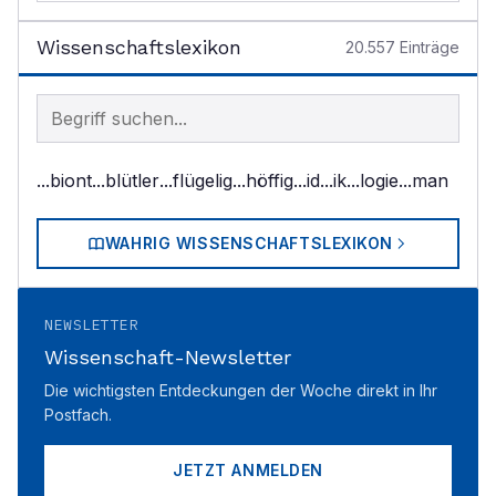
Wissenschaftslexikon
20.557
Einträge
Begriff im Lexikon suchen
...biont
...blütler
...flügelig
...höffig
...id
...ik
...logie
...man
WAHRIG WISSENSCHAFTSLEXIKON
NEWSLETTER
Wissenschaft-Newsletter
Die wichtigsten Entdeckungen der Woche direkt in Ihr
Postfach.
JETZT ANMELDEN