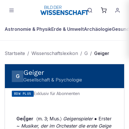
Astronomie & Physik
Erde & Umwelt
Archäologie
Gesundh
Startseite
/
Wissenschaftslexikon
/
G
/
Geiger
Geiger
G
Gesellschaft & Psychologie
Exklusiv für Abonnenten
BDW PLUS
Gei|ger
〈m. 3; Mus.〉
Geigenspieler
● Erster
~
Musiker, der im Orchester die erste Geige