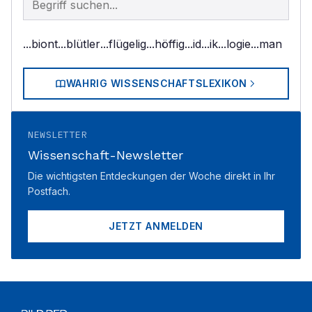
...biont
...blütler
...flügelig
...höffig
...id
...ik
...logie
...man
WAHRIG WISSENSCHAFTSLEXIKON
NEWSLETTER
Wissenschaft-Newsletter
Die wichtigsten Entdeckungen der Woche direkt in Ihr
Postfach.
JETZT ANMELDEN