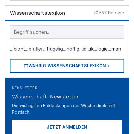
Wissenschaftslexikon
20.557
Einträge
Begriff im Lexikon suchen
...biont
...blütler
...flügelig
...höffig
...id
...ik
...logie
...man
WAHRIG WISSENSCHAFTSLEXIKON
NEWSLETTER
Wissenschaft-Newsletter
Die wichtigsten Entdeckungen der Woche direkt in Ihr
Postfach.
JETZT ANMELDEN