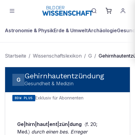
Astronomie & Physik
Erde & Umwelt
Archäologie
Gesundh
Startseite
/
Wissenschaftslexikon
/
G
/
Gehirnhautentz
Gehirnhautentzündung
G
Gesundheit & Medizin
Exklusiv für Abonnenten
BDW PLUS
Ge|hirn|haut|ent|zün|dung
〈f. 20;
Med.〉
durch einen bes. Erreger