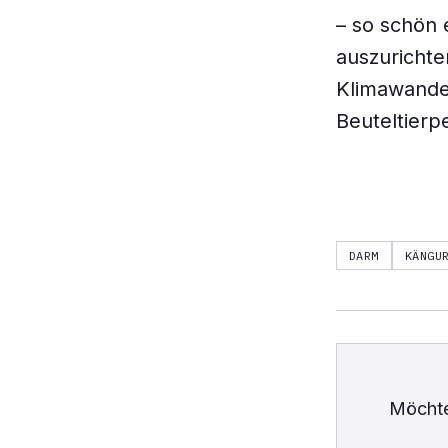
– so schön
auszurichte
Klimawandel
Beuteltierp
DARM
KÄNGU
Möchte