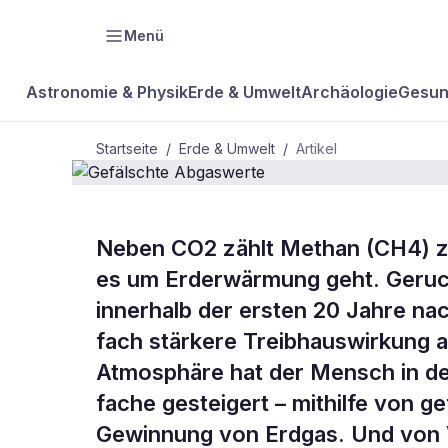
Menü
Astronomie & Physik
Erde & Umwelt
Archäologie
Gesun
Startseite
/
Erde & Umwelt
/
Artikel
Neben CO2 zählt Methan (CH4) z
BDW Plus
ERDE & UMWELT
es um Erderwärmung geht. Geruchl
Gefälschte
innerhalb der ersten 20 Jahre na
fach stärkere Treibhauswirkung 
Abgaswerte
Atmosphäre hat der Mensch in de
fache gesteigert – mithilfe von g
Gewinnung von Erdgas. Und von 