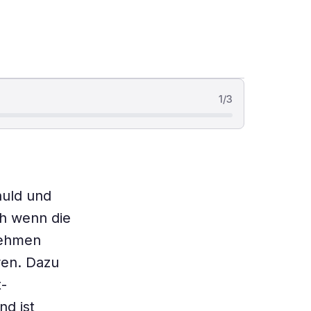
1
/
3
huld und
ch wenn die
nehmen
ren. Dazu
t-
nd ist