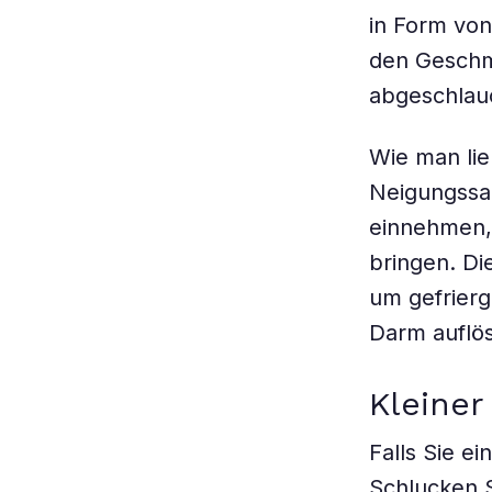
in Form von
den Geschm
abgeschlau
Wie man lie
Neigungssac
einnehmen,
bringen. Die
um gefrierg
Darm auflös
Kleiner
Falls Sie e
Schlucken S