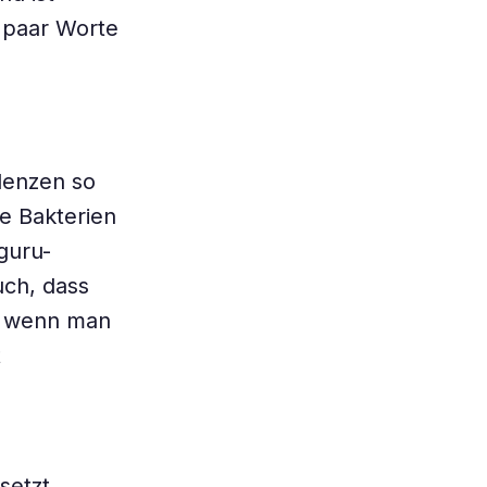
n paar Worte
lenzen so
le Bakterien
guru-
uch, dass
, wenn man
t
setzt,