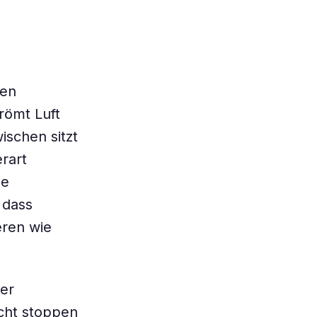
nen
römt Luft
ischen sitzt
rart
he
 dass
ren wie
der
cht stoppen