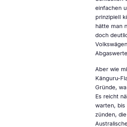
einfachen u
prinzipiell
hätte man n
doch deutl
Volkswägen
Abgaswerte
Aber wie mi
Känguru-Fla
Gründe, wa
Es reicht n
warten, bis
zünden, die
Australisch