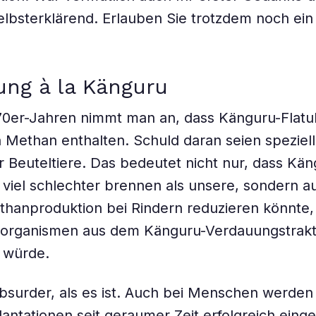
selbsterklärend. Erlauben Sie trotzdem noch ei
ng à la Känguru
70er-Jahren nimmt man an, dass Känguru-Flatu
n Methan enthalten. Schuld daran seien speziel
 Beuteltiere. Das bedeutet nicht nur, dass Kän
 viel schlechter brennen als unsere, sondern a
thanproduktion bei Rindern reduzieren könnte
oorganismen aus dem Känguru-Verdauungstrak
 würde.
absurder, als es ist. Auch bei Menschen werden
lantationen seit geraumer Zeit erfolgreich einge