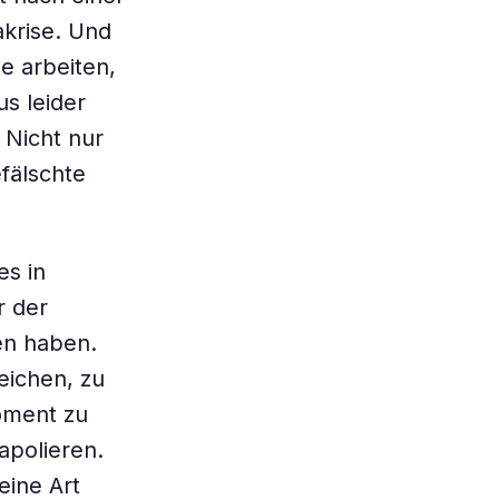
krise. Und
e arbeiten,
s leider
Nicht nur
fälschte
es in
r der
en haben.
eichen, zu
oment zu
apolieren.
eine Art