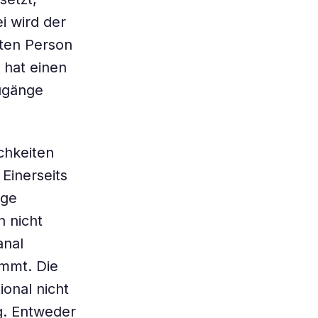
i wird der
kten Person
 hat einen
ugänge
chkeiten
Einerseits
ige
 nicht
anal
ommt. Die
ional nicht
g. Entweder