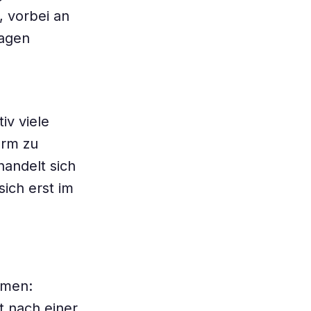
, vorbei an
Magen
iv viele
arm zu
handelt sich
ich erst im
mmen:
t nach einer