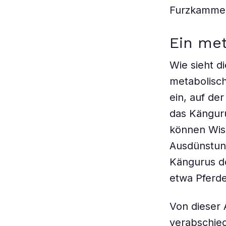
Furzkammer
Ein met
Wie sieht d
metabolisch
ein, auf de
das Känguru
können Wiss
Ausdünstung
Kängurus d
etwa Pferde
Von dieser 
verabschie