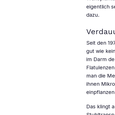
eigentlich 
dazu.
Verdauu
Seit den 19
gut wie kei
im Darm der
Flatulenzen
man die Me
ihnen Mikr
einpflanzen
Das klingt 
Stuhltransp