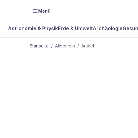
Menü
Astronomie & Physik
Erde & Umwelt
Archäologie
Gesun
Startseite
/
Allgemein
/
Artikel
ALLGEMEIN
Gefährlich 
Wale