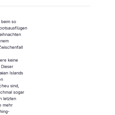
 beim so
ootsausflügen
eihnachten
einem
Zwischenfall
ere keine
 Dieser
iian Islands
on
cheu sind,
nchmal sogar
 letzten
to mehr
hing-