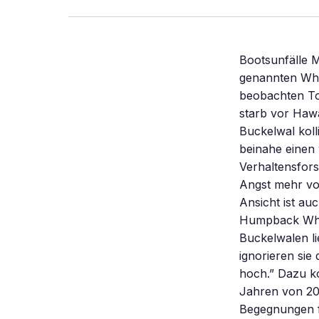
Bootsunfälle M
genannten Wha
beobachten To
starb vor Hawa
Buckelwal koll
beinahe einen 
Verhaltensfors
Angst mehr vo
Ansicht ist au
Humpback Whal
Buckelwalen li
ignorieren si
hoch.” Dazu ko
Jahren von 20
Begegnungen f