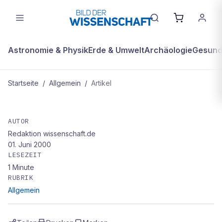
Astronomie & Physik
Erde & Umwelt
Archäologie
Gesundh
Startseite
/
Allgemein
/
Artikel
ALLGEMEIN
Geerbte Freude
AUTOR
Redaktion wissenschaft.de
01. Juni 2000
LESEZEIT
1
Minute
RUBRIK
Allgemein