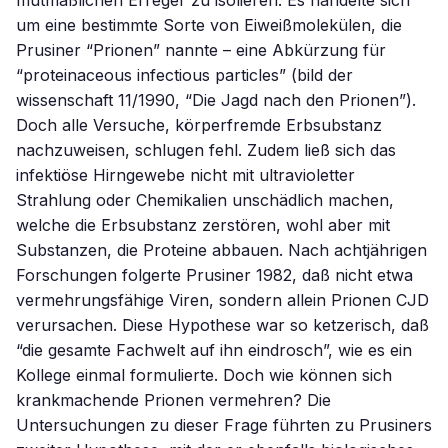
mutmaßlichen Erreger zu isolieren. Es handelte sich
um eine bestimmte Sorte von Eiweißmolekülen, die
Prusiner “Prionen” nannte – eine Abkürzung für
“proteinaceous infectious particles” (bild der
wissenschaft 11/1990, “Die Jagd nach den Prionen”).
Doch alle Versuche, körperfremde Erbsubstanz
nachzuweisen, schlugen fehl. Zudem ließ sich das
infektiöse Hirngewebe nicht mit ultravioletter
Strahlung oder Chemikalien unschädlich machen,
welche die Erbsubstanz zerstören, wohl aber mit
Substanzen, die Proteine abbauen. Nach achtjährigen
Forschungen folgerte Prusiner 1982, daß nicht etwa
vermehrungsfähige Viren, sondern allein Prionen CJD
verursachen. Diese Hypothese war so ketzerisch, daß
“die gesamte Fachwelt auf ihn eindrosch”, wie es ein
Kollege einmal formulierte. Doch wie können sich
krankmachende Prionen vermehren? Die
Untersuchungen zu dieser Frage führten zu Prusiners