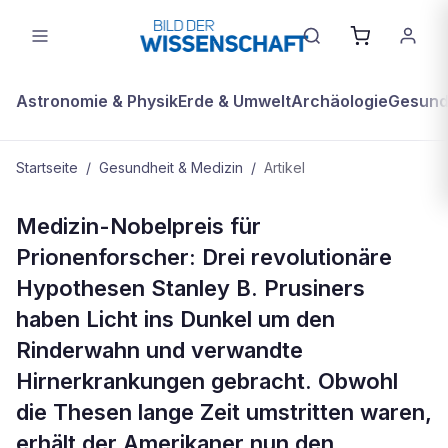
Astronomie & Physik
Erde & Umwelt
Archäologie
Gesundh
Startseite
/
Gesundheit & Medizin
/
Artikel
GESUNDHEIT & MEDIZIN
Medizin-Nobelpreis für
Geehrter Ketzer
Prionenforscher: Drei revolutionäre
Hypothesen Stanley B. Prusiners
haben Licht ins Dunkel um den
Rinderwahn und verwandte
Hirnerkrankungen gebracht. Obwohl
die Thesen lange Zeit umstritten waren,
erhält der Amerikaner nun den