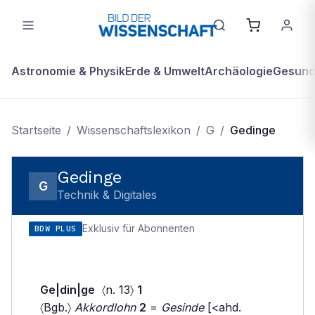
Astronomie & Physik
Erde & Umwelt
Archäologie
Gesundh
Startseite
/
Wissenschaftslexikon
/
G
/
Gedinge
Gedinge
G
Technik & Digitales
Exklusiv für Abonnenten
BDW PLUS
Ge|din|ge
〈n. 13〉
1
〈Bgb.〉
Akkordlohn
2
=
Gesinde
[<ahd.