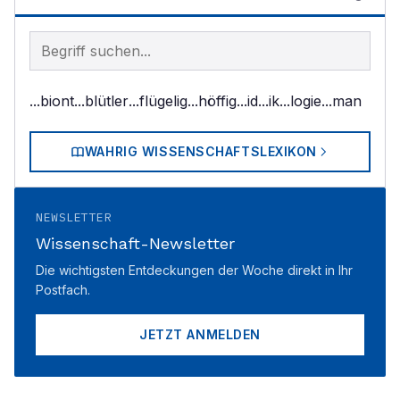
Begriff im Lexikon suchen
...biont
...blütler
...flügelig
...höffig
...id
...ik
...logie
...man
WAHRIG WISSENSCHAFTSLEXIKON
NEWSLETTER
Wissenschaft-Newsletter
Die wichtigsten Entdeckungen der Woche direkt in Ihr
Postfach.
JETZT ANMELDEN