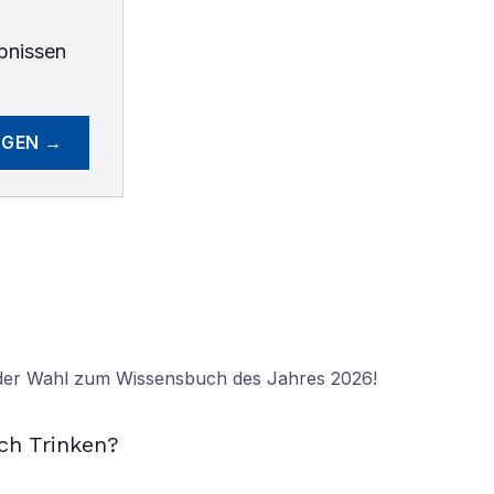
bnissen
EGEN →
 der Wahl zum Wissensbuch des Jahres 2026!
N
ch Trinken?