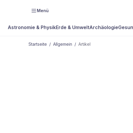
Menü
Astronomie & Physik
Erde & Umwelt
Archäologie
Gesun
Startseite
/
Allgemein
/
Artikel
ALLGEMEIN
Gedankenle