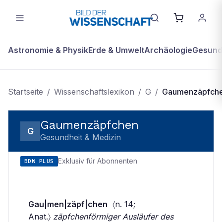
Astronomie & Physik
Erde & Umwelt
Archäologie
Gesundh
Startseite
/
Wissenschaftslexikon
/
G
/
Gaumenzäpfch
Gaumenzäpfchen
G
Gesundheit & Medizin
Exklusiv für Abonnenten
BDW PLUS
Gau|men|zäpf|chen
〈n. 14;
Anat.〉
zäpfchenförmiger Ausläufer des