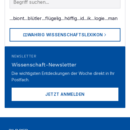
...biont
...blütler
...flügelig
...höffig
...id
...ik
...logie
...man
WAHRIG WISSENSCHAFTSLEXIKON
NEWSLETTER
Wissenschaft-Newsletter
Die wichtigsten Entdeckungen der Woche direkt in Ihr
Postfach.
JETZT ANMELDEN