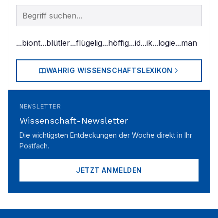
Begriff im Lexikon suchen
...biont
...blütler
...flügelig
...höffig
...id
...ik
...logie
...man
WAHRIG WISSENSCHAFTSLEXIKON
NEWSLETTER
Wissenschaft-Newsletter
Die wichtigsten Entdeckungen der Woche direkt in Ihr
Postfach.
JETZT ANMELDEN