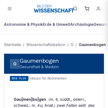
Astronomie & Physik
Erde & Umwelt
Archäologie
Gesundh
Startseite
/
Wissenschaftslexikon
/
G
/
Gaumenbogen
Gaumenbogen
G
Gesundheit & Medizin
Exklusiv für Abonnenten
BDW PLUS
Gau|men|bo|gen
〈m. 4, süddt., österr.,
schweiz.: m. 4u; Anat.〉
zwei Falten seitl. des