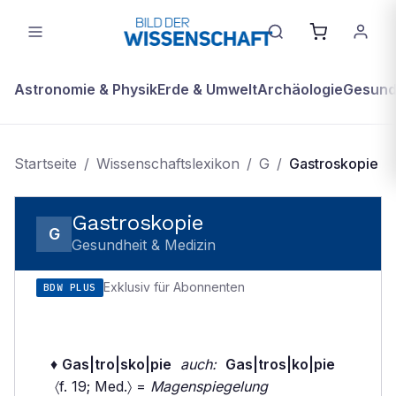
Astronomie & Physik
Erde & Umwelt
Archäologie
Gesundh
Startseite
/
Wissenschaftslexikon
/
G
/
Gastroskopie
Gastroskopie
G
Gesundheit & Medizin
Exklusiv für Abonnenten
BDW PLUS
♦
Gas|tro|sko|pie
auch:
Gas|tros|ko|pie
〈f. 19; Med.〉 =
Magenspiegelung