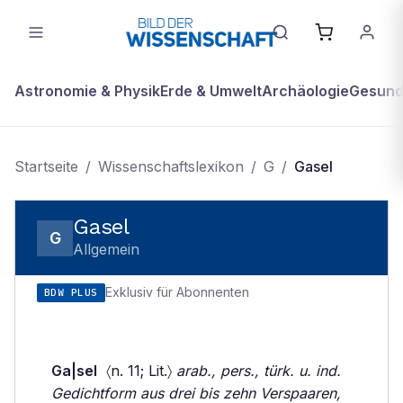
Astronomie & Physik
Erde & Umwelt
Archäologie
Gesundh
Startseite
/
Wissenschaftslexikon
/
G
/
Gasel
Gasel
G
Allgemein
Exklusiv für Abonnenten
BDW PLUS
Ga|sel
〈n. 11; Lit.〉
arab., pers., türk. u. ind.
Gedichtform aus drei bis zehn Verspaaren,