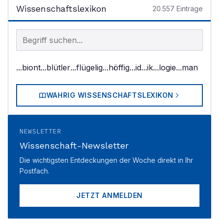
Wissenschaftslexikon
20.557
Einträge
Begriff im Lexikon suchen
...biont
...blütler
...flügelig
...höffig
...id
...ik
...logie
...man
WAHRIG WISSENSCHAFTSLEXIKON
NEWSLETTER
Wissenschaft-Newsletter
Die wichtigsten Entdeckungen der Woche direkt in Ihr
Postfach.
JETZT ANMELDEN